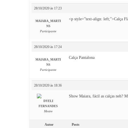
28/10/2020 às 17:23
<p style=”text-align: left;”>Calça F
MAIARA_MARTI
NS
Participante
28/10/2020 às 17:24
Calça Pantalona
MAIARA_MARTI
NS
Participante
28/10/2020 às 18:36
Show Maiara, fácil as calças neh? 
DYELI
FERNANDES
Mestre
Autor
Posts