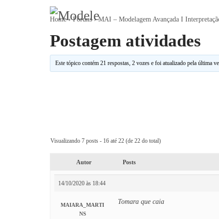
Home
›
Fóruns
›
MAI – Modelagem Avançada I Interpretaçã
Postagem atividades
Este tópico contém 21 respostas, 2 vozes e foi atualizado pela última v
Visualizando 7 posts - 16 até 22 (de 22 do total)
Autor
Posts
14/10/2020 às 18:44
Tomara que caia
MAIARA_MARTI
NS