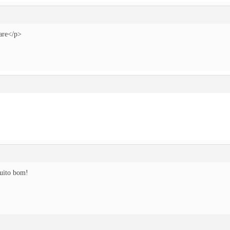
lare</p>
Muito bom!