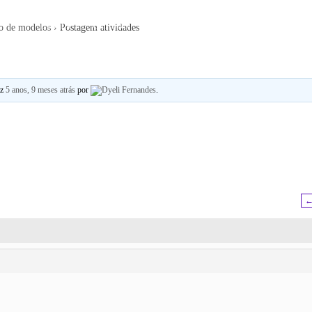
LOGIN
CURSOS
LOJA
BLOG
PORTFOLIO
o de modelos
›
Postagem atividades
ez
5 anos, 9 meses atrás
por
Dyeli Fernandes
.