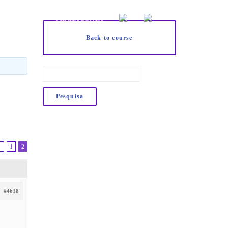
CONTATO
MINHA CONTA
Back to course
←
1
2
#4638